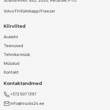
Scania R540, 6x2, 2020, Retarder,PTO
Volvo FH Külmkapp/Freezer
Kiirviited
Avaleht
Teenused
Tehnika müük
Müüdud
Kontakt
Kontaktandmed
+372 507 1397
info@trucks24.ee