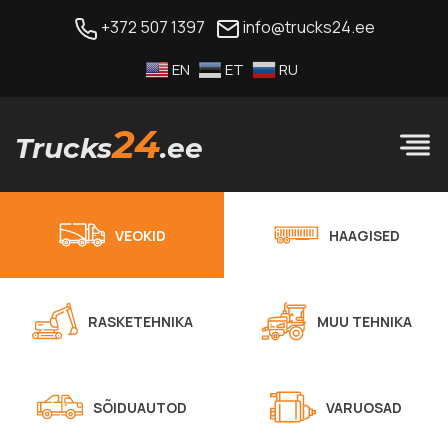
+372 507 1397
info@trucks24.ee
EN
ET
RU
24
Trucks
.ee
VEOKID
HAAGISED
RASKETEHNIKA
MUU TEHNIKA
SÕIDUAUTOD
VARUOSAD