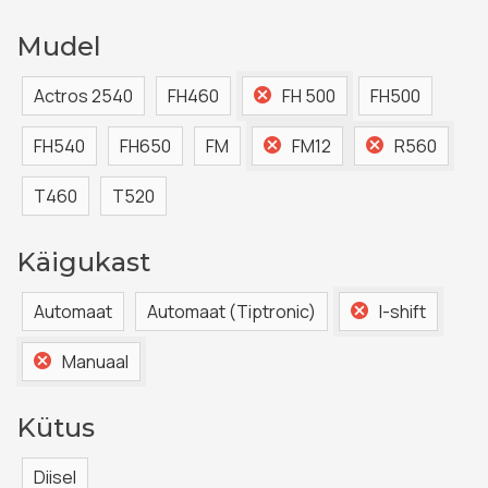
Mudel
Actros 2540
FH460
FH 500
FH500
FH540
FH650
FM
FM12
R560
T460
T520
Käigukast
Automaat
Automaat (Tiptronic)
I-shift
Manuaal
Kütus
Diisel