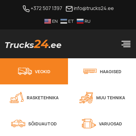
+372 507 1397
info@trucks24.ee
EN
ET
RU
24
Trucks
.ee
VEOKID
HAAGISED
RASKETEHNIKA
MUU TEHNIKA
SÕIDUAUTOD
VARUOSAD